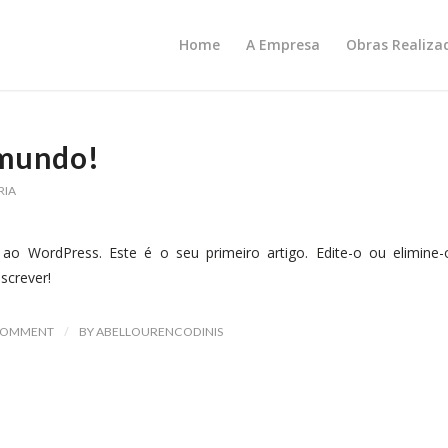
Home
A Empresa
Obras Realiza
 mundo!
RIA
ao WordPress. Este é o seu primeiro artigo. Edite-o ou elimine-
screver!
/
COMMENT
BY
ABELLOURENCODINIS