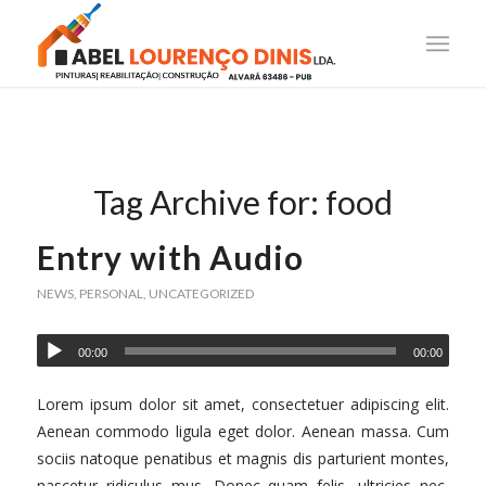
Tag Archive for:
food
Entry with Audio
NEWS
,
PERSONAL
,
UNCATEGORIZED
00:00
00:00
Lorem ipsum dolor sit amet, consectetuer adipiscing elit.
Aenean commodo ligula eget dolor. Aenean massa. Cum
sociis natoque penatibus et magnis dis parturient montes,
nascetur ridiculus mus. Donec quam felis, ultricies nec,