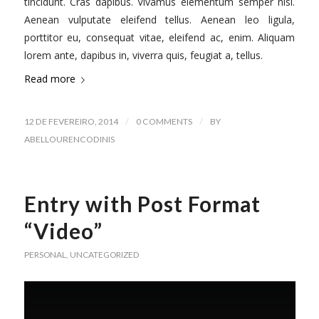
tincidunt. Cras dapibus. Vivamus elementum semper nisi.
Aenean vulputate eleifend tellus. Aenean leo ligula,
porttitor eu, consequat vitae, eleifend ac, enim. Aliquam
lorem ante, dapibus in, viverra quis, feugiat a, tellus.
Read more
/
/
12 DE FEVEREIRO, 2014
0 COMMENTS
BY
ABELLOURENCODINIS
Entry with Post Format
“Video”
PERSONAL
,
UNCATEGORIZED