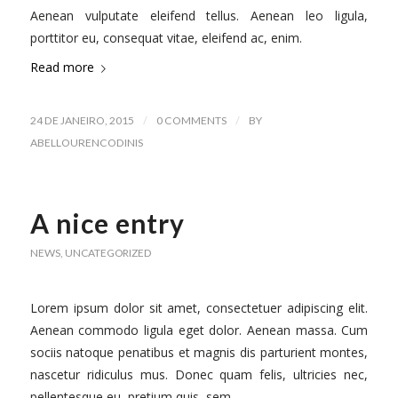
Aenean vulputate eleifend tellus. Aenean leo ligula,
porttitor eu, consequat vitae, eleifend ac, enim.
Read more
/
/
24 DE JANEIRO, 2015
0 COMMENTS
BY
ABELLOURENCODINIS
A nice entry
NEWS
,
UNCATEGORIZED
Lorem ipsum dolor sit amet, consectetuer adipiscing elit.
Aenean commodo ligula eget dolor. Aenean massa. Cum
sociis natoque penatibus et magnis dis parturient montes,
nascetur ridiculus mus. Donec quam felis, ultricies nec,
pellentesque eu, pretium quis, sem.