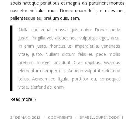
sociis natoque penatibus et magnis dis parturient montes,
nascetur ridiculus mus. Donec quam felis, ultricies nec,
pellentesque eu, pretium quis, sem.
Nulla consequat massa quis enim. Donec pede
justo, fringilla vel, aliquet nec, vulputate eget, arcu.
In enim justo, rhoncus ut, imperdiet a, venenatis
vitae, justo. Nullam dictum felis eu pede mollis
pretium. Integer tincidunt. Cras dapibus. Vivamus
elementum semper nisi. Aenean vulputate eleifend
tellus. Aenean leo ligula, porttitor eu, consequat
vitae, eleifend ac, enim.
Read more
/
/
24 DE MAIO, 2012
0 COMMENTS
BY
ABELLOURENCODINIS